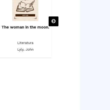
The woman in the moon.
The poetical works.
Literatura
Literatura
Lyly, John
Milton, John