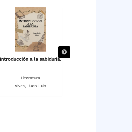
Introducción a la sabiduría.
Fábula sobre el hombre.
T
Literatura
Literatura
Vives, Juan Luis
Vives, Juan Luis