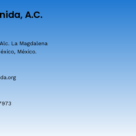
ida, A.C.
 Alc. La Magdalena
éxico, México.
da.org
7973