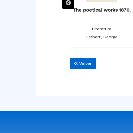
The poetical works 1886.
The poetical works 1870.
Literatura
Literatura
Herbert, George
Herbert, George
Volver