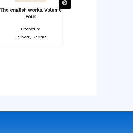
The english works. Volume
The english works. Volume
T
Four.
Three.
Literatura
Literatura
Herbert, George
Herbert, George