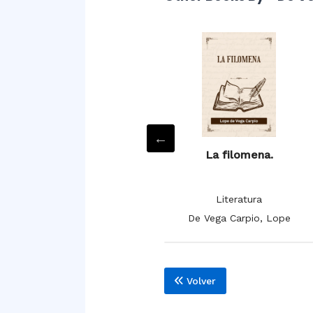
Fénix de los ingenios
La filomena.
Arte
Literatura
De Vega Carpio, Lope
De Vega Carpio, Lope
Volver