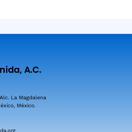
ida, A.C.
 Alc. La Magdalena
éxico, México.
da.org