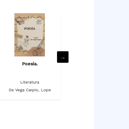
Poesía.
Mujeres y criados.
Literatura
Literatura
De Vega Carpio, Lope
De Vega Carpio, Lope