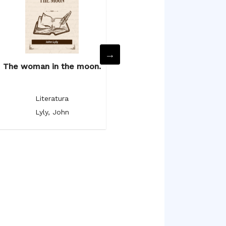
The woman in the moon.
The poetical works.
Literatura
Literatura
Lyly, John
Milton, John