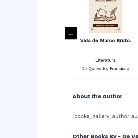
Villancicos.
Vida de Marco Bruto.
Literatura
Literatura
De la Cruz, Juana Inés
De Quevedo, Francisco
About the author
[books_gallery_author au
Other Books By - De V