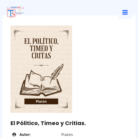
Ir
al
Mai
contenido
Men
El Pólitico, Timeo y Critias.
Autor:
Platón