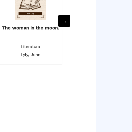
The woman in the moon.
The poetical works.
Literatura
Literatura
Lyly, John
Milton, John