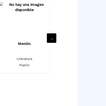
Menón.
Menexenes.
Literatura
Literatura
Platón
Platón