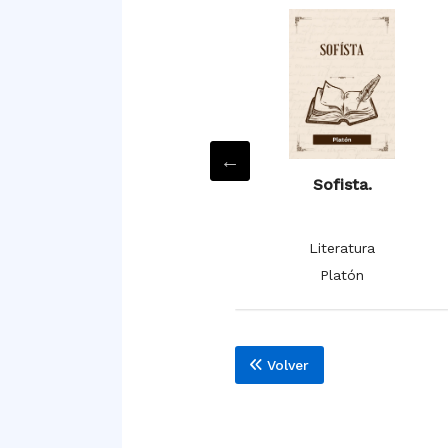
Teetetes.
Sofista.
Literatura
Literatura
Platón
Platón
Volver