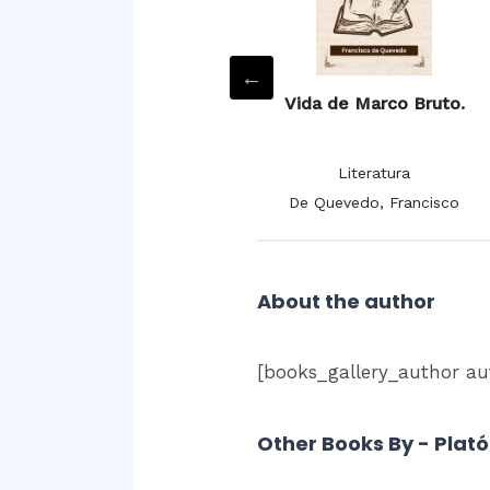
Villancicos.
Vida de Marco Bruto.
Literatura
Literatura
De la Cruz, Juana Inés
De Quevedo, Francisco
About the author
[books_gallery_author au
Other Books By - Plat