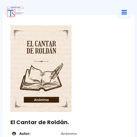
Ir
al
Mai
contenido
Men
El Cantar de Roldán.
Autor:
Anónimo