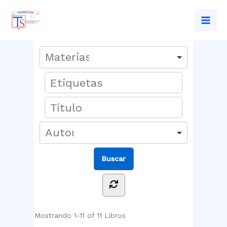
Ir
al
Mai
contenido
Men
Mostrando
1-11 of 11
Libros