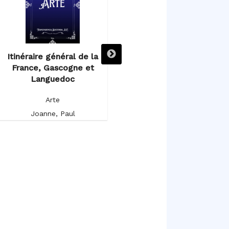
Itinéraire général de la
Itinéraire descriptif,
France, Gascogne et
historique et artistique de
Languedoc
l’Espagne et du Portugal
Arte
Arte
Joanne, Paul
Germond de Lavigne, Alfred