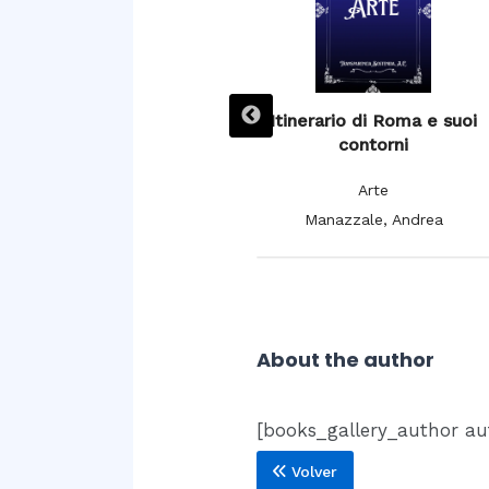
L’ Espagne pittoresque,
Itinerario di Roma e suoi
artistique et monumentale,
contorni
moeurs, usages et
Arte
costumes
Manazzale, Andrea
Arte
De Cuendias, Manuel; De
Féréal, V.
About the author
[books_gallery_author au
Volver