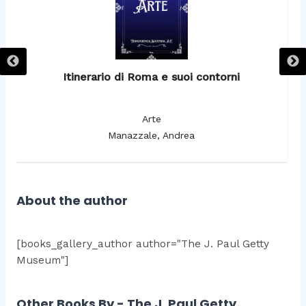
Itinerario di Roma e suoi contorni
It
Arte
Manazzale, Andrea
About the author
[books_gallery_author author="The J. Paul Getty
Museum"]
Other Books By - The J. Paul Getty