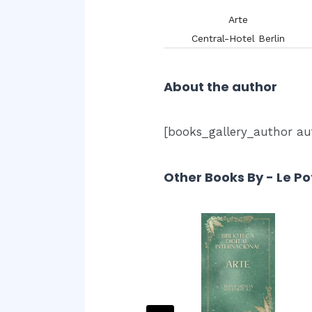
Arte
Arte
Blázquez y Delgado Aguilera,
Antonio.
Central-Hotel Berlin
About the author
[books_gallery_author aut
Other Books By - Le Po