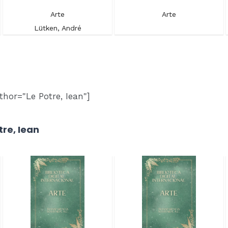
Arte
Arte
Lütken, André
hor="Le Potre, Iean"]
tre, Iean