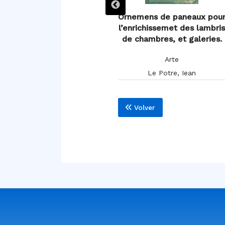
Plusieurs deseings d’Autelz
Ornemens de paneaux pou
a la Romaine.
l’enrichissemet des lambri
de chambres, et galeries.
Arte
Arte
Le Potre, Iean
Le Potre, Iean
Volver