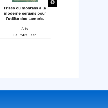
Frises ou montans a la
Plusieurs deseings d’Autelz
O
moderne seruans pour
a la Romaine.
l
l’utilité des Lambris.
Arte
Arte
Le Potre, Iean
Le Potre, Iean