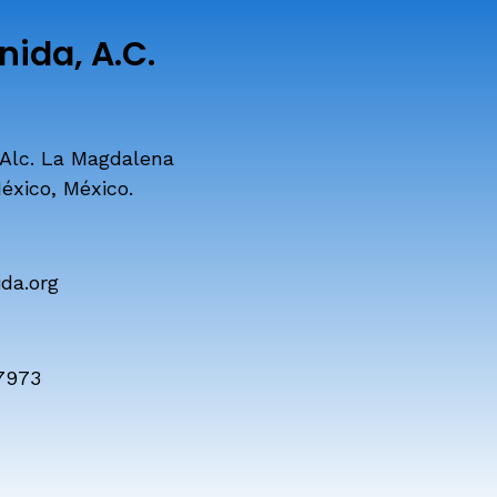
ida, A.C.
 Alc. La Magdalena
éxico, México.
da.org
7973