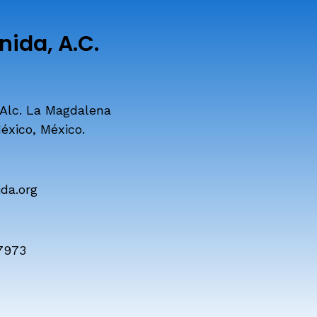
ida, A.C.
 Alc. La Magdalena
éxico, México.
da.org
7973