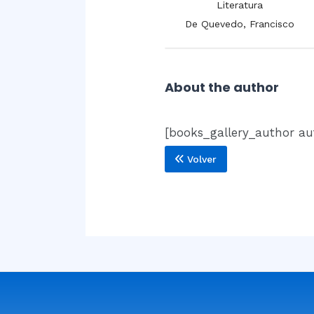
Literatura
Literatura
De la Cruz, Juana Inés
De Quevedo, Francisco
About the author
[books_gallery_author aut
Volver