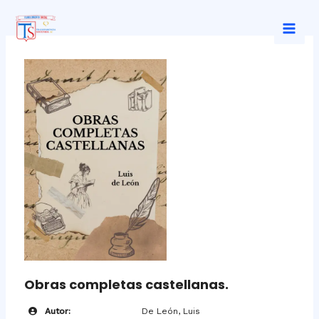
Ir
al
Mai
contenido
Men
Obras completas castellanas.
Autor:
De León, Luis