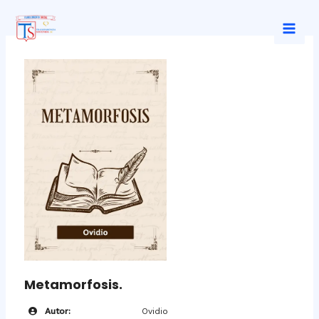
Ir
al
Mai
contenido
Men
Metamorfosis.
Autor:
Ovidio