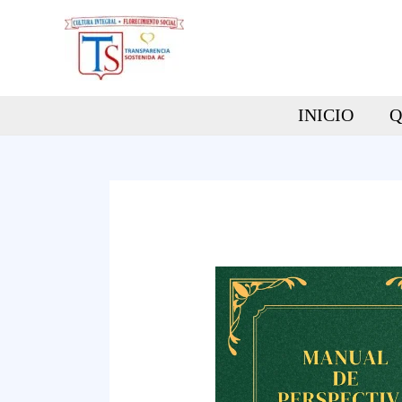
Ir
al
contenido
INICIO
Q