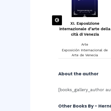
XIIIe Exposition de
XI. Esposizione
Burdeaux 1895
internazionale d’arte della
cità di Venezia
Arte
Arte
Chambon, Charles
Exposición Internacional de
Arte de Venecia
About the author
[books_gallery_author au
Other Books By - Hern