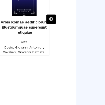
Vrbis Romae aedificiorum
Voyage autour du Salon
illustriumquae supersunt
Carré au Musée du Louvre
reliquiae
Arte
Arte
Gruyer, François-Anatole
Dosio, Giovanni Antonio y
Cavalieri, Giovanni Battista.