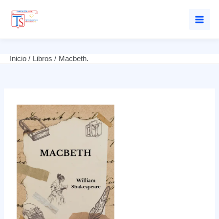
Mai
Men
Ir
Inicio
Libros
Macbeth.
al
contenido