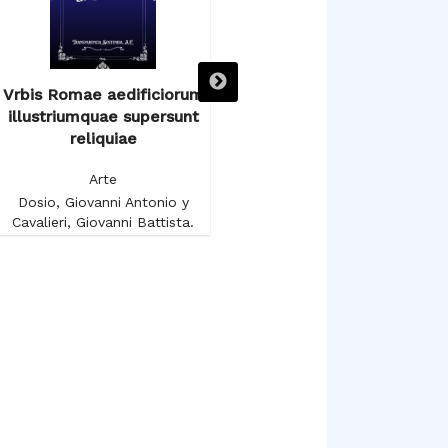
Vrbis Romae aedificiorum
Voyage autour du Salon
illustriumquae supersunt
Carré au Musée du Louvre
reliquiae
Arte
Arte
Gruyer, François-Anatole
Dosio, Giovanni Antonio y
Cavalieri, Giovanni Battista.