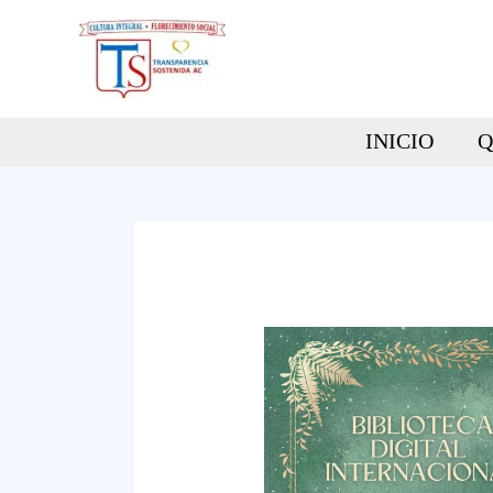
Ir
al
contenido
INICIO
Q