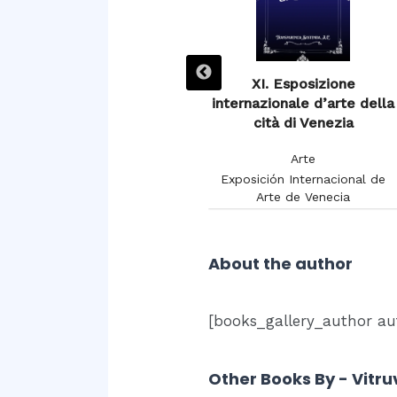
XIIIe Exposition de
XI. Esposizione
Burdeaux 1895
internazionale d’arte della
cità di Venezia
Arte
Arte
Chambon, Charles
Exposición Internacional de
Arte de Venecia
About the author
[books_gallery_author aut
Other Books By - Vitru