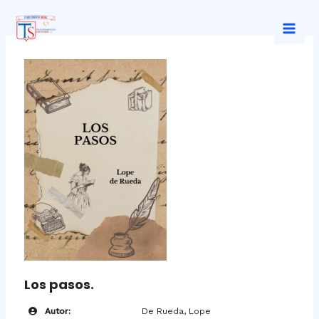
Ir
al
Mai
contenido
Men
Los pasos.
Autor:
De Rueda, Lope