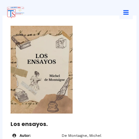
Ir
al
Mai
contenido
Men
Los ensayos.
Autor:
De Montaigne, Michel