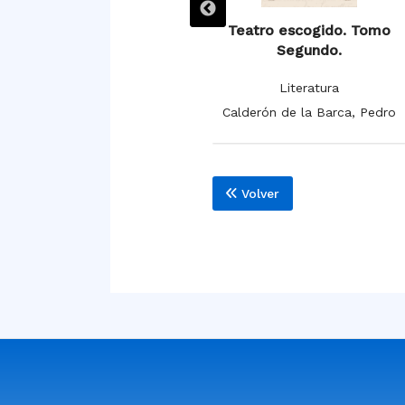
Triunfar muriendo.
Teatro escogido. Tomo
Segundo.
Literatura
Literatura
o
Calderón de la Barca, Pedro
Calderón de la Barca, Pedro
Volver