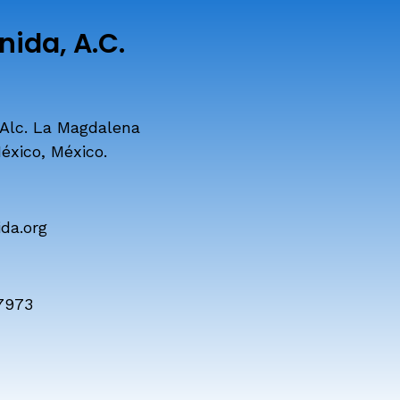
ida, A.C.
 Alc. La Magdalena
éxico, México.
da.org
7973