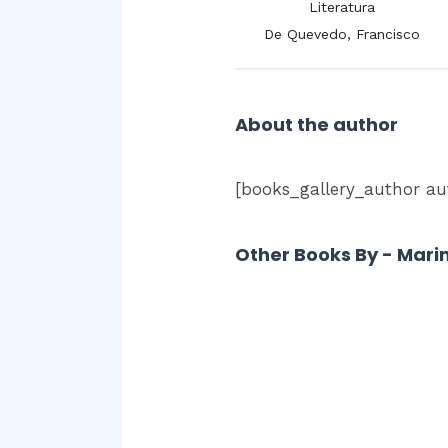
Literatura
Literatura
De la Cruz, Juana Inés
De Quevedo, Francisco
About the author
[books_gallery_author au
Other Books By - Mari