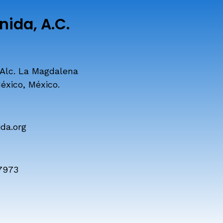
ida, A.C.
 Alc. La Magdalena
éxico, México.
da.org
7973