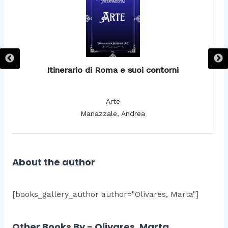
Itinerario di Roma e suoi contorni
It
Arte
Manazzale, Andrea
About the author
[books_gallery_author author="Olivares, Marta"]
Other Books By - Olivares, Marta