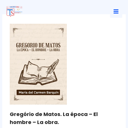
Ir
al
Mai
contenido
Men
Gregório de Matos. La época – El
hombre – La obra.