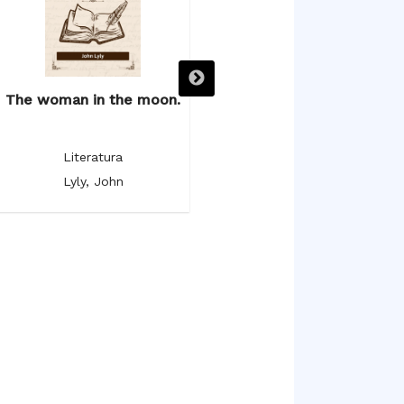
The woman in the moon.
The poetical works.
Literatura
Literatura
Lyly, John
Milton, John