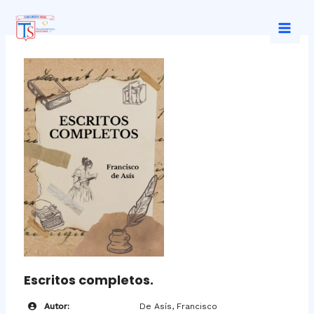
Ir
al
Mai
contenido
Men
Escritos completos.
Autor:
De Asís, Francisco