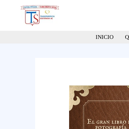
Ir
al
contenido
INICIO
Q