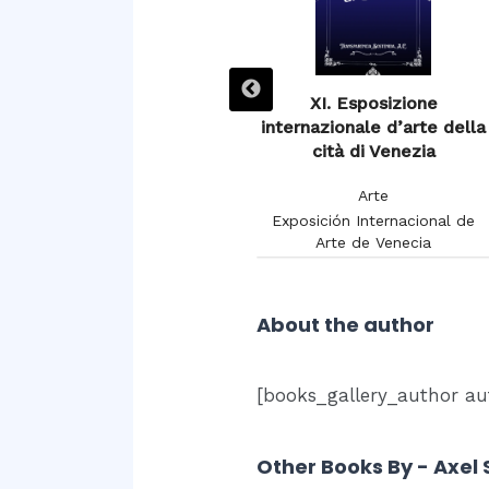
XIIIe Exposition de
XI. Esposizione
Burdeaux 1895
internazionale d’arte della
cità di Venezia
Arte
Arte
Chambon, Charles
Exposición Internacional de
Arte de Venecia
About the author
[books_gallery_author au
Other Books By - Axel 