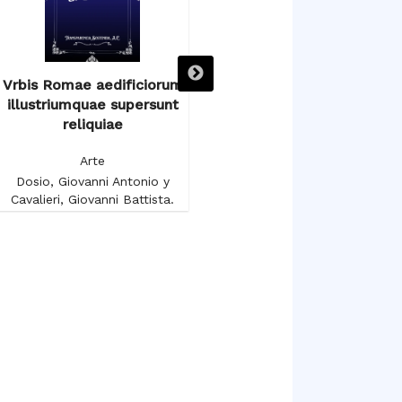
Vrbis Romae aedificiorum
Voyage autour du Salon
illustriumquae supersunt
Carré au Musée du Louvre
reliquiae
Arte
Arte
Gruyer, François-Anatole
Dosio, Giovanni Antonio y
Cavalieri, Giovanni Battista.