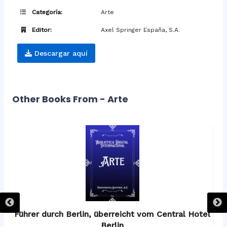
Categoría:
Arte
Editor:
Axel Springer España, S.A.
Descargar aquí
Other Books From - Arte
os
Führer durch Berlin, überreicht vom Central Hotel
F
Berlin