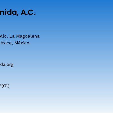
ida, A.C.
 Alc. La Magdalena
éxico, México.
da.org
7973