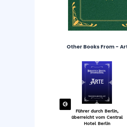
Other Books From - Ar
Guía de Ávila, o descripción
Führer durch Berlin,
de sus monumentos
überreicht vom Central
Hotel Berlin