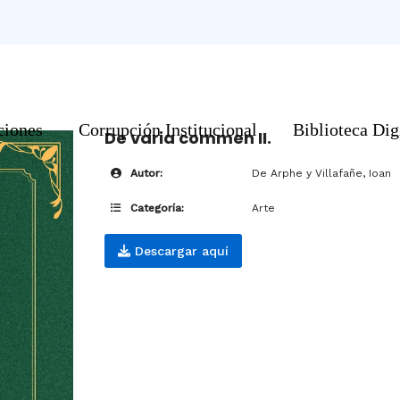
ciones
Corrupción Institucional
Biblioteca Dig
De varia commen II.
Autor:
De Arphe y Villafañe, Ioan
Categoría:
Arte
Descargar aquí