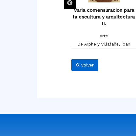
Varia comensuracion para
Varia comensuracion para
la escultura y arquitectura
la escultura y arquitectura
III.
II.
Arte
Arte
De Arphe y Villafañe, Ioan
De Arphe y Villafañe, Ioan
Volver