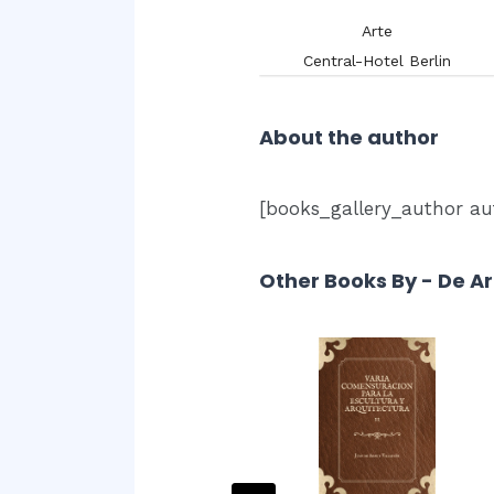
Arte
Arte
Blázquez y Delgado Aguilera,
Antonio.
Central-Hotel Berlin
About the author
[books_gallery_author aut
Other Books By - De Ar