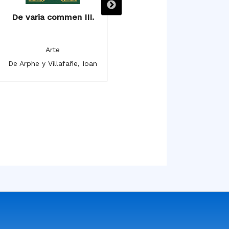
De varia commen III.
De varia commen I.
l
Arte
Arte
De Arphe y Villafañe, Ioan
De Arphe y Villafañe, Ioan