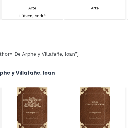
Arte
Arte
Lütken, André
hor="De Arphe y Villafañe, Ioan"]
phe y Villafañe, Ioan