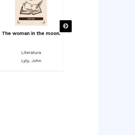
The woman in the moon.
The poetical works.
Literatura
Literatura
Lyly, John
Milton, John