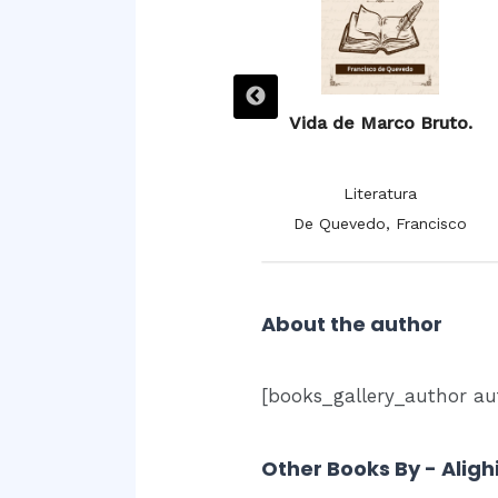
Villancicos.
Vida de Marco Bruto.
Literatura
Literatura
De la Cruz, Juana Inés
De Quevedo, Francisco
About the author
[books_gallery_author aut
Other Books By - Aligh