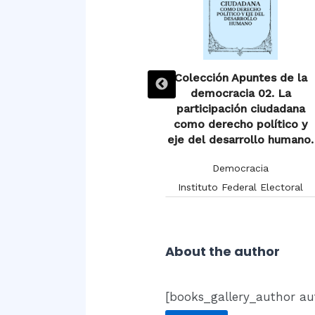
n
Colección Apuntes de la
Colección Apuntes de la
a
democracia 01. Las
democracia 02. La
e
organizaciones de la
participación ciudadana
sociedad civil y su
como derecho político y
intervención en la vida
eje del desarrollo humano.
pública.
Democracia
Democracia
Instituto Federal Electoral
Instituto Federal Electoral
About the author
[books_gallery_author au