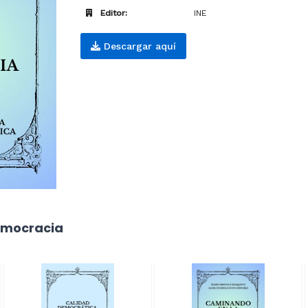
Editor:
INE
Descargar aquí
emocracia