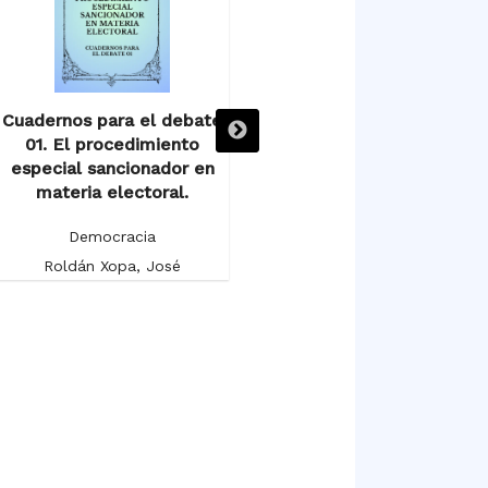
Cuadernos para el debate
Cuadernos para el debate
01. El procedimiento
02. El sistema federal y los
0
especial sancionador en
delitos electorales.
materia electoral.
Democracia
Democracia
Patiño Camarena, Javier
Roldán Xopa, José