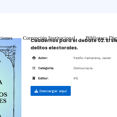
ciones
Corrupción Institucional
Biblioteca Dig
Cuadernos para el debate 02. El si
delitos electorales.
Autor:
Patiño Camarena, Javier
Categoría:
Democracia
Editor:
IFE
Descargar aquí