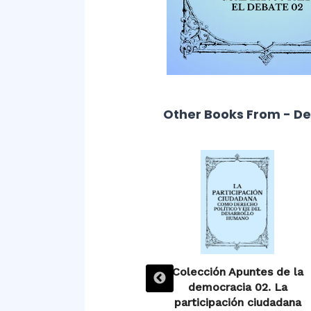
Other Books From - D
n
Colección Apuntes de la
Colección Apuntes de la
a
democracia 01. Las
democracia 02. La
organizaciones de la
participación ciudadana