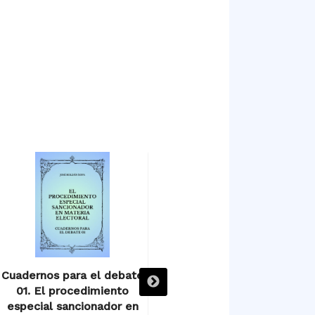
Cuadernos para el debate
Cuadernos para el debate
01. El procedimiento
03. El voto nulo (y el voto
especial sancionador en
en blanco).