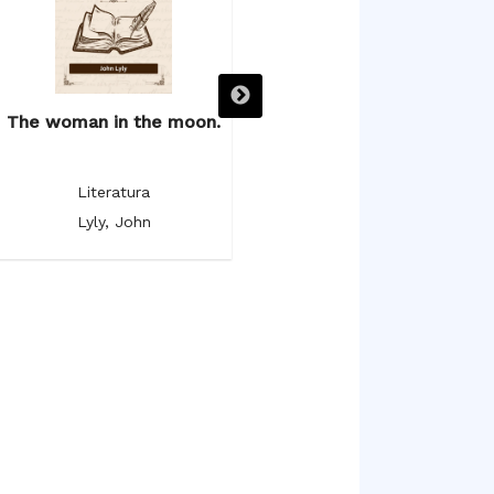
The woman in the moon.
The poetical works.
Literatura
Literatura
Lyly, John
Milton, John