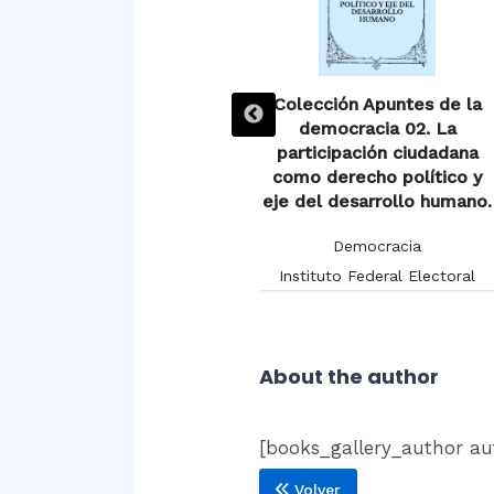
n
Colección Apuntes de la
Colección Apuntes de la
a
democracia 01. Las
democracia 02. La
e
organizaciones de la
participación ciudadana
sociedad civil y su
como derecho político y
intervención en la vida
eje del desarrollo humano.
pública.
Democracia
Democracia
Instituto Federal Electoral
Instituto Federal Electoral
About the author
[books_gallery_author au
Volver