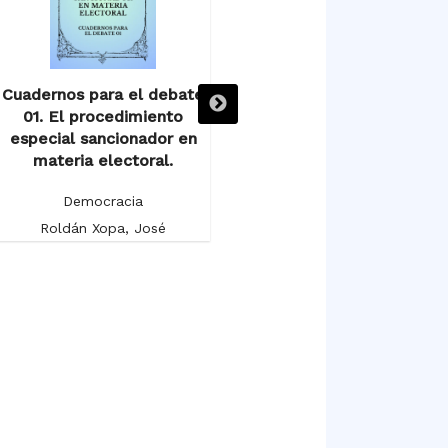
Cuadernos para el debate
Cuadernos para el debate
01. El procedimiento
02. El sistema federal y los
0
especial sancionador en
delitos electorales.
materia electoral.
Democracia
Democracia
Patiño Camarena, Javier
Roldán Xopa, José