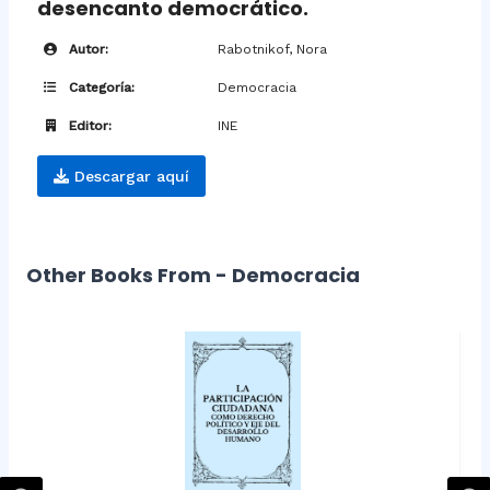
desencanto democrático.
Autor:
Rabotnikof, Nora
Categoría:
Democracia
Editor:
INE
Descargar aquí
Other Books From - Democracia