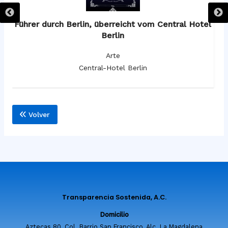
os
Führer durch Berlin, überreicht vom Central Hotel
F
Berlin
Arte
Central-Hotel Berlin
Volver
Transparencia Sostenida, A.C.
Domicilio
Aztecas 80, Col. Barrio San Francisco, Alc. La Magdalena