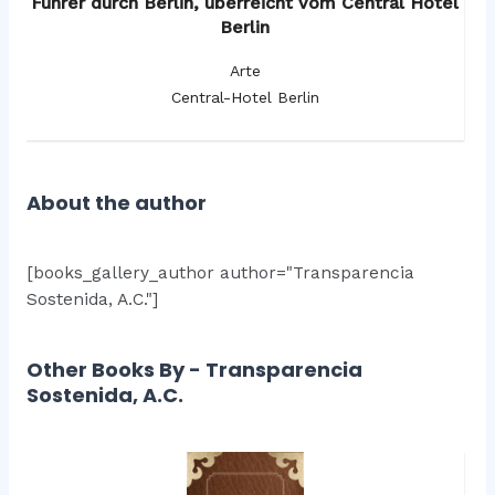
os
Führer durch Berlin, überreicht vom Central Hotel
F
Berlin
Arte
Central-Hotel Berlin
About the author
[books_gallery_author author="Transparencia
Sostenida, A.C."]
Other Books By - Transparencia
Sostenida, A.C.