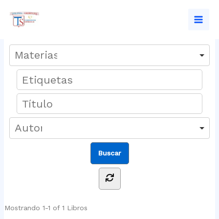
Ir
al
Mai
contenido
Men
Mostrando
1-1 of 1
Libros