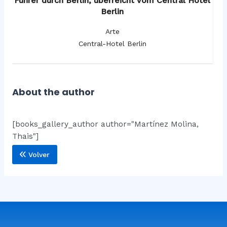
os
Führer durch Berlin, überreicht vom Central Hotel
F
Berlin
Arte
Central-Hotel Berlin
About the author
[books_gallery_author author="Martínez Molina,
Thais"]
Volver