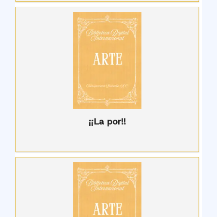
¡¡La por!!