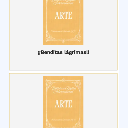
¡¡Benditas lágrimas!!