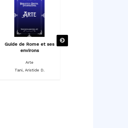
Guide de Rome et ses
Guida per osservare con
environs
metodo le rarità e
bellezze della città di
Arte
Firenze
Tani, Aristide D.
Arte