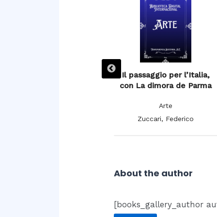
Impressions of Spain
Il passaggio per l’Italia,
con La dimora de Parma
Arte
Arte
Herbert, Mary Elisabeth, Lady
Zuccari, Federico
About the author
[books_gallery_author au