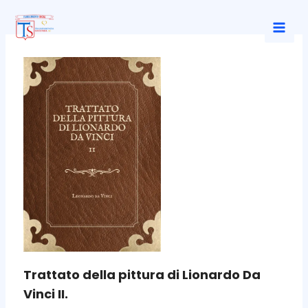
Ir
al
Mai
contenido
Men
Trattato della pittura di Lionardo Da
Vinci II.