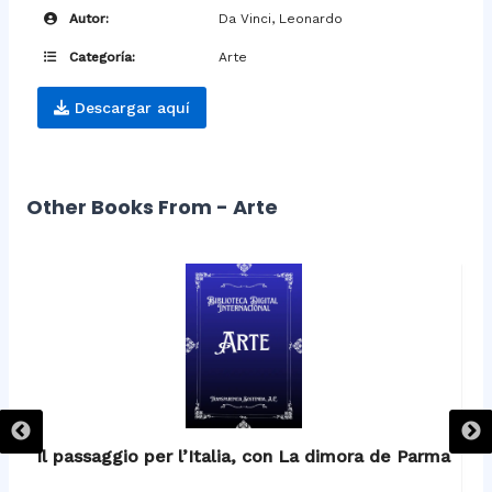
Autor:
Da Vinci, Leonardo
Categoría:
Arte
Descargar aquí
Other Books From - Arte
Il passaggio per l’Italia, con La dimora de Parma
c