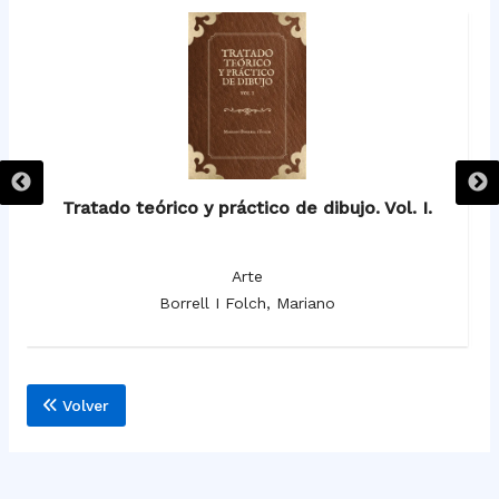
Tratado teórico y práctico de dibujo. Vol. I.
Tr
Arte
Borrell I Folch, Mariano
Volver