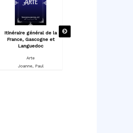
Itinéraire général de la
Itinéraire descriptif,
France, Gascogne et
historique et artistique de
Languedoc
l’Espagne et du Portugal
Arte
Arte
Joanne, Paul
Germond de Lavigne, Alfred