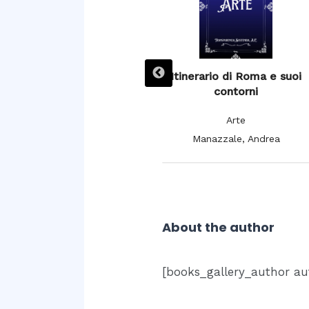
L’ Espagne pittoresque,
Itinerario di Roma e suoi
artistique et monumentale,
contorni
moeurs, usages et
Arte
costumes
Manazzale, Andrea
Arte
De Cuendias, Manuel; De
Féréal, V.
About the author
[books_gallery_author au