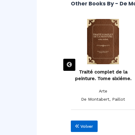
Other Books By - De Mo
Traité complet de la
Traité complet de la
peinture.
peinture. Tome sixiéme.
Arte
Arte
De Montabert, Paillot
De Montabert, Paillot
Volver