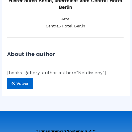
os
Führer durch Berlin, überreicht vom Central Hotel
F
Berlin
Arte
Central-Hotel Berlin
About the author
[books_gallery_author author="Netdisseny"]
Volver
Transparencia Sostenida, A.C.