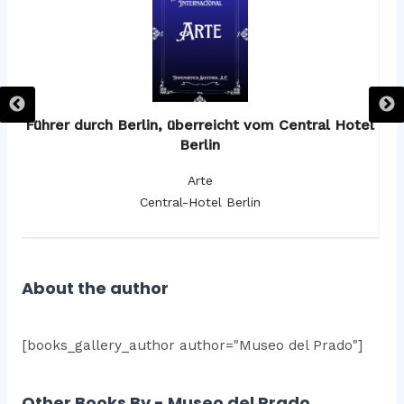
os
Führer durch Berlin, überreicht vom Central Hotel
F
Berlin
Arte
Central-Hotel Berlin
About the author
[books_gallery_author author="Museo del Prado"]
Other Books By - Museo del Prado