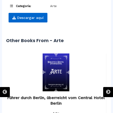
Categoría:
Arte
Descargar aquí
Other Books From - Arte
os
Führer durch Berlin, überreicht vom Central Hotel
F
Berlin