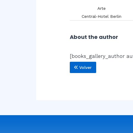
Arte
Arte
Blázquez y Delgado Aguilera,
Antonio.
Central-Hotel Berlin
About the author
[books_gallery_author au
Volver