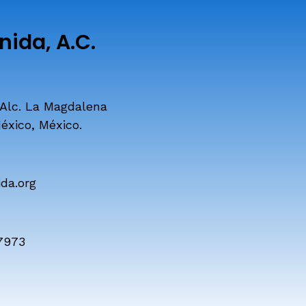
ida, A.C.
 Alc. La Magdalena
éxico, México.
da.org
7973