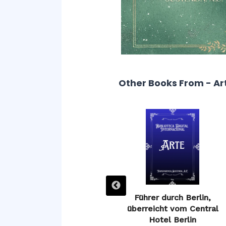
Other Books From - Ar
Guía de Ávila, o descripción
Führer durch Berlin,
de sus monumentos
überreicht vom Central
Hotel Berlin