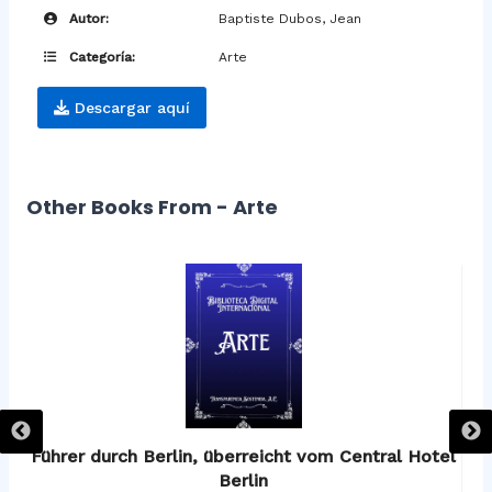
Autor:
Baptiste Dubos, Jean
Categoría:
Arte
Descargar aquí
Other Books From - Arte
os
Führer durch Berlin, überreicht vom Central Hotel
F
Berlin