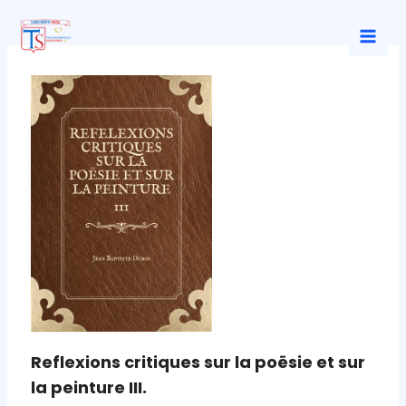
Ir
al
Mai
contenido
Men
Reflexions critiques sur la poësie et sur
la peinture III.