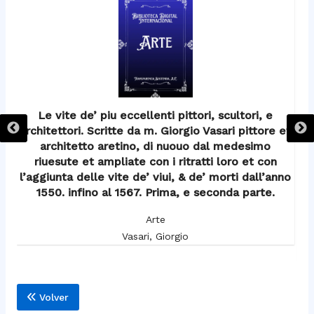
Le vite de’ piu eccellenti pittori, scultori, e
et
architettori. Scritte da m. Giorgio Vasari pittore et
ar
architetto aretino, di nuouo dal medesimo
riuesute et ampliate con i ritratti loro et con
no
l’aggiunta delle vite de’ viui, & de’ morti dall’anno
l’
o
1550. infino al 1567. Prima, e seconda parte.
Arte
Vasari, Giorgio
Volver