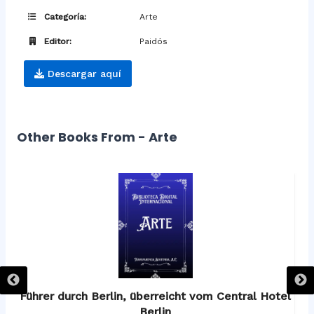
Categoría:
Arte
Editor:
Paidós
Descargar aquí
Other Books From - Arte
os
Führer durch Berlin, überreicht vom Central Hotel
F
Berlin