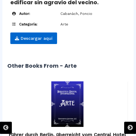
edificar sin agravio del vecino.
Autor:
Cabanàch, Poncio
Categoría:
Arte
Descargar aquí
Other Books From - Arte
os
Führer durch Berlin, überreicht vom Central Hotel
F